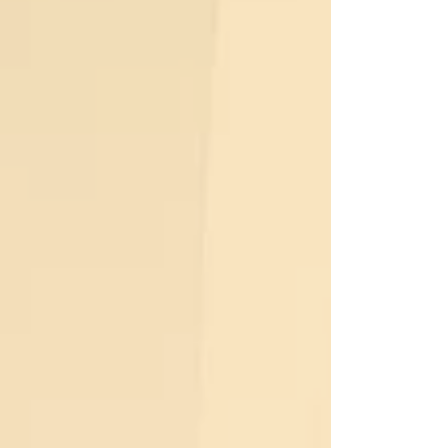
装興業なら職人直営で
価格」と「感動の仕上がり」
会社案内