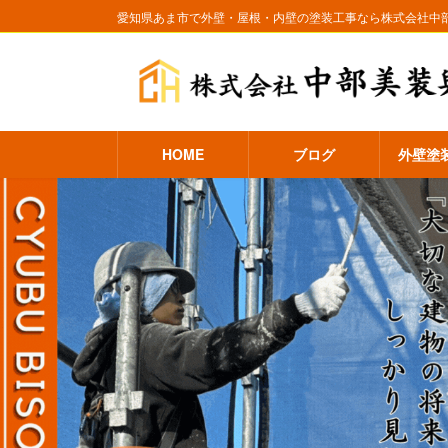
コ
ナ
愛知県あま市で外壁・屋根・内壁の塗装工事なら株式会社中部美
ン
ビ
テ
ゲ
ン
ー
ツ
シ
へ
ョ
ス
ン
HOME
ブログ
外壁塗
キ
に
ッ
移
プ
動