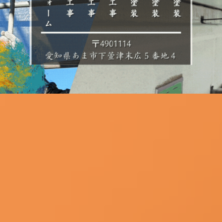
市で 外壁 ・屋根・内壁の塗装工事ならお
株式会社中部美装興業