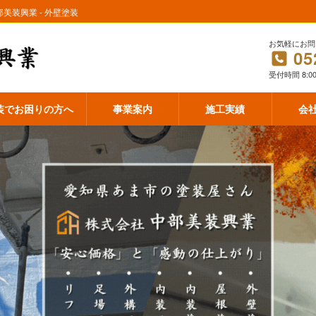
装興業 - 外壁塗装
お気軽にお問
05
受付時間 8:00
装でお困りの方へ
事業案内
施工実績
会