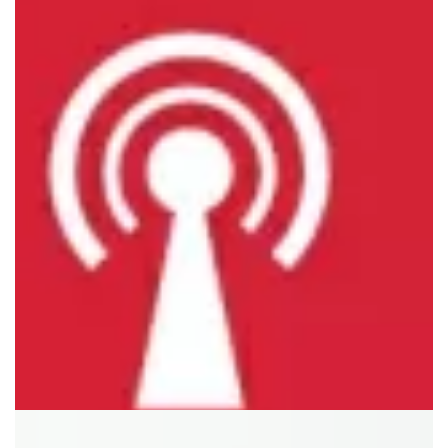
愛知県あま市で外壁・屋根・内壁の
事ならお任せください！
CHUBU BISO KOGYO CO.,
株式会社中部美装興業
Contact
塗装技術に絶対の自信あり。
直営価格で安心長持ちの施工品質をお約束
ます。