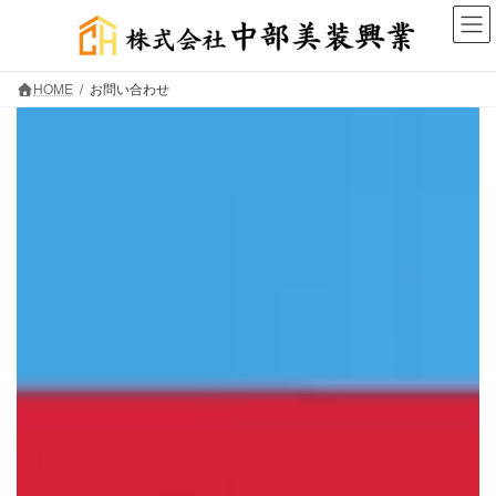
コ
ナ
ン
ビ
テ
ゲ
ン
ー
HOME
お問い合わせ
ツ
シ
へ
ョ
ス
ン
キ
に
ッ
移
プ
動