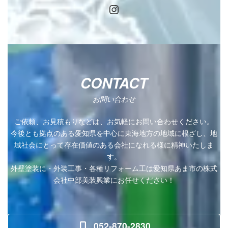
Instagram
CONTACT
お問い合わせ
ご依頼、お見積もりなどは、お気軽にお問い合わせください。
今後とも拠点のある愛知県を中心に東海地方の地域に根ざし、地
域社会にとって存在価値のある会社になれる様に精神いたしま
す。
外壁塗装に・外装工事・各種リフォーム工は愛知県あま市の株式
会社中部美装興業にお任せください！
052-870-2830